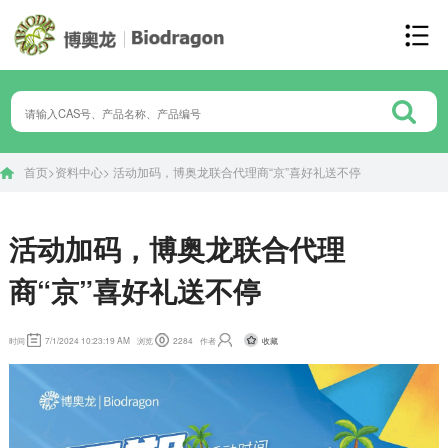
首页
>
资料中心
>
活动加码，博奥龙联合代理商“京”喜好礼送不停
活动加码，博奥龙联合代理
商“京”喜好礼送不停
收藏
时间
7/1/2024 10:23:19 AM
浏览
2284
作者