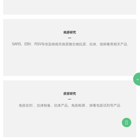
病原研究
SARS、EBV、RSV等传染病相关病原微生物抗原、抗体、假病毒类相关产品
«
疫苗研究
免疫佐剂 、抗体制备、抗体产品、免疫检测 、病毒包装试剂等产品
