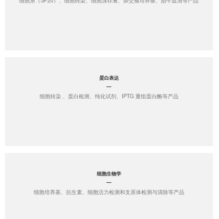
细胞系（SP20）、细胞转染、细胞冻存液、杂交瘤培养基、胎牛血清等产品
蛋白表达
细胞转染 、蛋白检测、纯化试剂、IPTG 重组蛋白酶等产品
细胞生物学
细胞培养基、抗生素、细胞活力检测和支原体检测与清除等产品