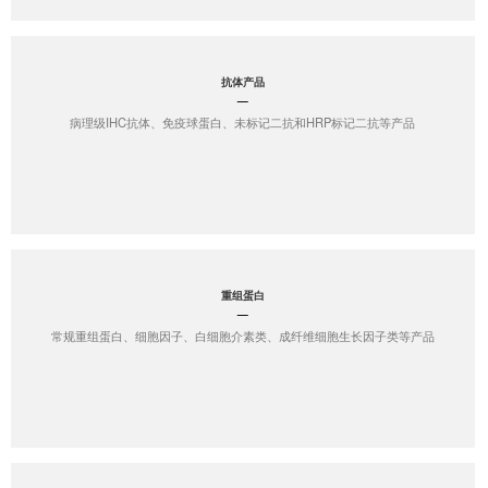
抗体产品
病理级IHC抗体、免疫球蛋白、未标记二抗和HRP标记二抗等产品
重组蛋白
常规重组蛋白、细胞因子、白细胞介素类、成纤维细胞生长因子类等产品