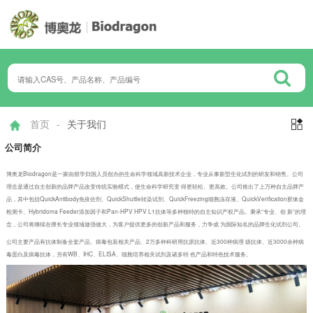
首页
-
关于我们

公司简介
博奥龙Biodragon是一家由留学归国人员创办的生命科学领域高新技术企业，专业从事新型生化试剂的研发和销售。公司
理念是通过自主创新的品牌产品改变传统实验模式，使生命科学研究变 得更轻松、更高效。公司推出了上万种自主品牌产
品，其中包括QuickAntibody免疫佐剂、QuickShuttle转染试剂、QuickFreezing细胞冻存液、QuickVerification胶体金
检测卡、Hybridoma Feeder添加因子和Pan-HPV HPV L1抗体等多种独特的自主知识产权产品。秉承“专业、创 新”的理
念，公司将继续在擅长专业领域做强做大，为客户提供更多的创新产品和服务，力争成 为国际知名的品牌生化试剂公司。
公司主要产品有抗体制备全套产品、病毒包装相关产品、2万多种科研用抗原抗体、近300种病理 级抗体、近3000余种病
毒蛋白及病毒抗体，另有WB、IHC、ELISA、细胞培养相关试剂及诸多特 色产品和特色技术服务。