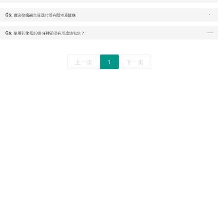
做杂交瘤融合筛选时没有阳性克隆株
Q5:
使用乳化器30多分钟还没有形成油包水？
Q6:
上一页
1
下一页