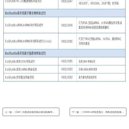
上一篇： | Cell丨刘善虑实验室揭示新冠病毒突变株BA.2.86生物学及免疫逃逸特性
下一篇： | 12000+种现货蛋白，博奥龙助您探索蛋白质组学的奥秘