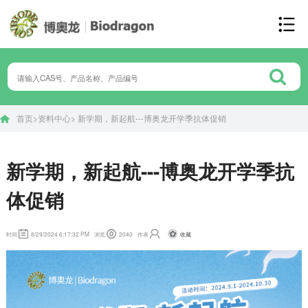
首页
>
资料中心
>
新学期，新起航---博奥龙开学季抗体促销
新学期，新起航---博奥龙开学季抗
体促销
收藏
时间
8/29/2024 6:17:32 PM
浏览
2040
作者