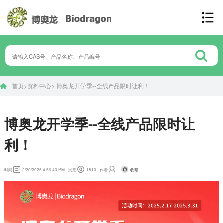
首页
>
资料中心
>
博奥龙开学季--全线产品限时让利！
博奥龙开学季--全线产品限时让
利！
收藏
时间
2/20/2025 4:56:40 PM
浏览
1810
作者