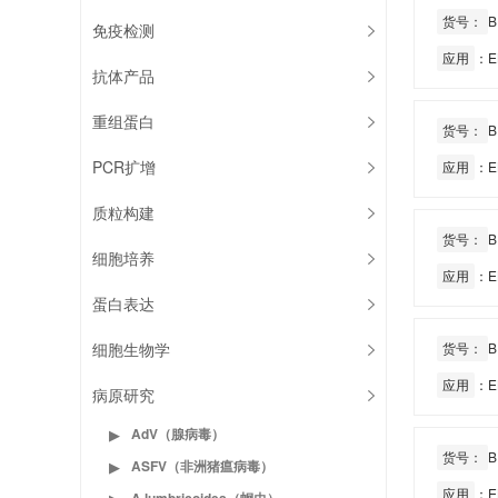
货号：
B
免疫检测
应用
：E
抗体产品
重组蛋白
货号：
B
PCR扩增
应用
：E
质粒构建
货号：
B
细胞培养
应用
：E
蛋白表达
细胞生物学
货号：
B
应用
：E
病原研究
AdV（腺病毒）
▶
货号：
B
ASFV（非洲猪瘟病毒）
▶
应用
：E