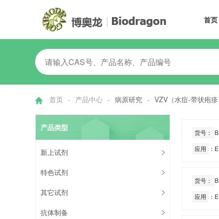
首页
首页
-
产品中心
-
病原研究
-
VZV（水痘-带状疱疹
产品类型
货号：
B
应用
：E
新上试剂
特色试剂
货号：
B
其它试剂
应用
：E
抗体制备