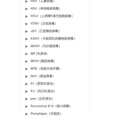
HRV（人鼻病毒）
▶
HSV（单纯疱疹病毒）
▶
HTLV（人类嗜T淋巴细胞病毒）
▶
HTNV（汉坦病毒）
▶
JEV（乙型脑炎病毒）
▶
KSHV（卡波西氏肉瘤疱疹病毒）
▶
MARV（马尔堡病毒）
▶
MP (支原体)
▶
MPXV (猴痘病毒)
▶
MTB（结核分枝杆菌）
▶
NoV（诺如病毒）
▶
P.f（恶性疟原虫）
▶
P.v（间日疟原虫）
▶
pan（泛疟原虫）
▶
Parvovirus B19（细小病毒）
▶
Pemphigus（天疱疮）
▶