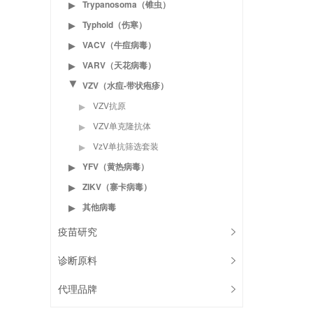
Trypanosoma（锥虫）
▶
Typhoid（伤寒）
▶
VACV（牛痘病毒）
▶
VARV（天花病毒）
▶
VZV（水痘-带状疱疹）
▶
VZV抗原
▶
VZV单克隆抗体
▶
VzV单抗筛选套装
▶
YFV（黄热病毒）
▶
ZIKV（寨卡病毒）
▶
其他病毒
▶
疫苗研究
诊断原料
代理品牌