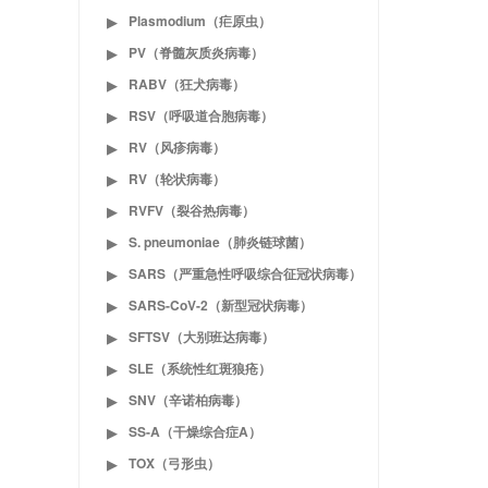
Plasmodium（疟原虫）
▶
PV（脊髓灰质炎病毒）
▶
RABV（狂犬病毒）
▶
RSV（呼吸道合胞病毒）
▶
RV（风疹病毒）
▶
RV（轮状病毒）
▶
RVFV（裂谷热病毒）
▶
S. pneumoniae（肺炎链球菌）
▶
SARS（严重急性呼吸综合征冠状病毒）
▶
SARS-CoV-2（新型冠状病毒）
▶
SFTSV（大别班达病毒）
▶
SLE（系统性红斑狼疮）
▶
SNV（辛诺柏病毒）
▶
SS-A（干燥综合症A）
▶
TOX（弓形虫）
▶