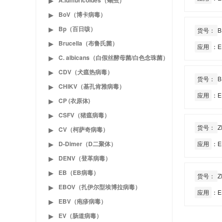
A.lumbricoides（蛔虫）
▶
BoV（博卡病毒）
▶
Bp（百日咳）
▶
货号：
B
Brucella（布鲁氏菌）
▶
应用
：E
C. albicans（白假丝酵母菌/白色念珠菌）
▶
CDV（犬瘟热病毒）
▶
货号：
B
CHIKV（基孔肯雅病毒）
▶
应用
：E
CP (衣原体)
▶
CSFV（猪瘟病毒）
▶
货号：
Z
CV（柯萨奇病毒）
▶
D-Dimer（D二聚体）
应用
：E
▶
DENV（登革病毒）
▶
EB（EB病毒）
▶
货号：
Z
EBOV（扎伊尔型埃博拉病毒）
▶
应用
：E
EBV（疱疹病毒）
▶
EV（肠道病毒）
▶