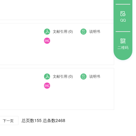
QQ
l
文献引用 (0)
说明书
二维码
文献引用 (0)
说明书
总页数155 总条数2468
下一页