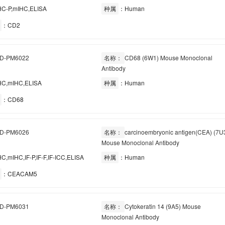
C-P,mIHC,ELISA
种属
：Human
：CD2
D-PM6022
名称：
CD68 (6W1) Mouse Monoclonal
Antibody
C,mIHC,ELISA
种属
：Human
：CD68
D-PM6026
名称：
carcinoembryonic antigen(CEA) (7U
Mouse Monoclonal Antibody
C,mIHC,IF-P,IF-F,IF-ICC,ELISA
种属
：Human
：CEACAM5
D-PM6031
名称：
Cytokeratin 14 (9A5) Mouse
Monoclonal Antibody