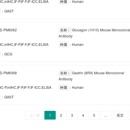
C,mIHC,IF-P,IF-F,IF-ICC,ELISA
种属
：Human
：GAST
D-PM6062
名称：
Glucagon (1H10) Mouse Monoclona
Antibody
C,mIHC,IF-P,IF-F,IF-ICC,ELISA
种属
：Human
：GCG
D-PM6068
名称：
Gastrin (8R9) Mouse Monoclonal
Antibody
C-P,mIHC,IF-P,IF-F,IF-ICC,ELISA
种属
：Human
：GAST
上一页
1
2
3
4
5
…
尾页