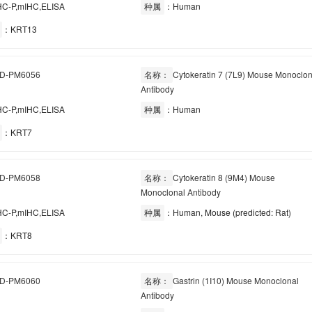
C-P,mIHC,ELISA
种属
：Human
：KRT13
D-PM6056
名称：
Cytokeratin 7 (7L9) Mouse Monoclon
Antibody
C-P,mIHC,ELISA
种属
：Human
：KRT7
D-PM6058
名称：
Cytokeratin 8 (9M4) Mouse
Monoclonal Antibody
C-P,mIHC,ELISA
种属
：Human, Mouse (predicted: Rat)
：KRT8
D-PM6060
名称：
Gastrin (1I10) Mouse Monoclonal
Antibody