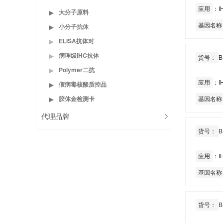
应用
：IH
大分子原料
▶
基因名称
小分子抗体
▶
ELISA抗体对
▶
病理级IHC抗体
▶
货号：
B
Polymer二抗
▶
应用
：IH
假病毒核酸质控品
▶
胶体金检测卡
基因名称
▶
代理品牌
货号：
B
应用
：IH
基因名称
货号：
B