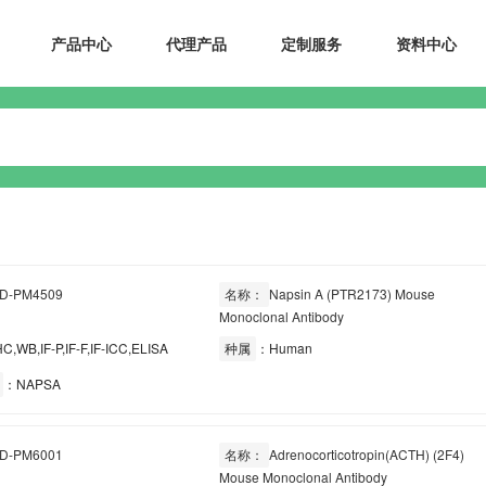
产品中心
代理产品
定制服务
资料中心
D-PM4509
名称：
Napsin A (PTR2173) Mouse
Monoclonal Antibody
C,WB,IF-P,IF-F,IF-ICC,ELISA
种属
：Human
：NAPSA
D-PM6001
名称：
Adrenocorticotropin(ACTH) (2F4)
Mouse Monoclonal Antibody