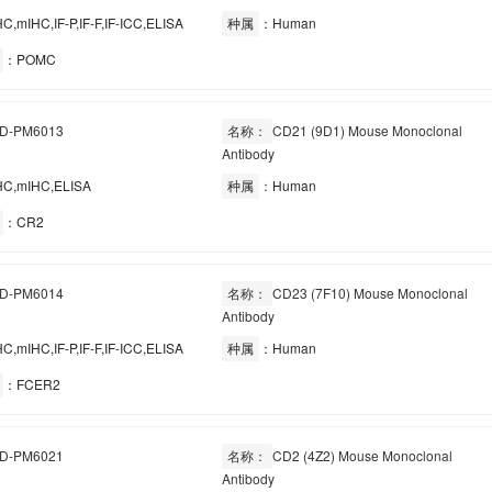
C,mIHC,IF-P,IF-F,IF-ICC,ELISA
种属
：Human
：POMC
D-PM6013
名称：
CD21 (9D1) Mouse Monoclonal
Antibody
C,mIHC,ELISA
种属
：Human
：CR2
D-PM6014
名称：
CD23 (7F10) Mouse Monoclonal
Antibody
C,mIHC,IF-P,IF-F,IF-ICC,ELISA
种属
：Human
：FCER2
D-PM6021
名称：
CD2 (4Z2) Mouse Monoclonal
Antibody