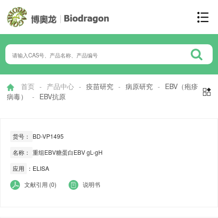
首页
-
产品中心
-
疫苗研究
-
病原研究
-
EBV（疱疹

病毒）
-
EBV抗原
货号：
BD-VP1495
名称：
重组EBV糖蛋白EBV gL-gH
应用
：ELISA
文献引用 (0)
说明书