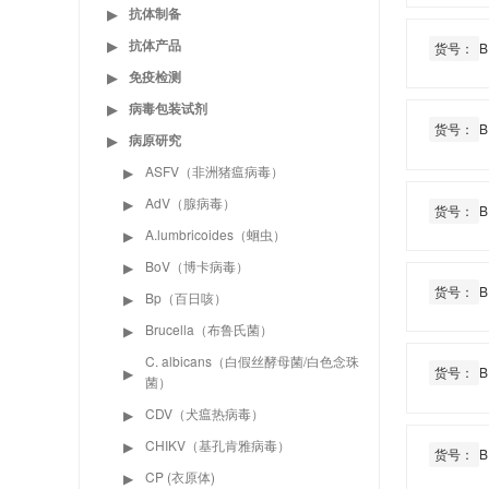
抗体制备
▶
抗体产品
▶
货号：
B
免疫检测
▶
病毒包装试剂
▶
货号：
B
病原研究
▶
ASFV（非洲猪瘟病毒）
▶
AdV（腺病毒）
▶
货号：
B
A.lumbricoides（蛔虫）
▶
BoV（博卡病毒）
▶
货号：
B
Bp（百日咳）
▶
Brucella（布鲁氏菌）
▶
C. albicans（白假丝酵母菌/白色念珠
货号：
B
▶
菌）
CDV（犬瘟热病毒）
▶
CHIKV（基孔肯雅病毒）
▶
货号：
B
CP (衣原体)
▶