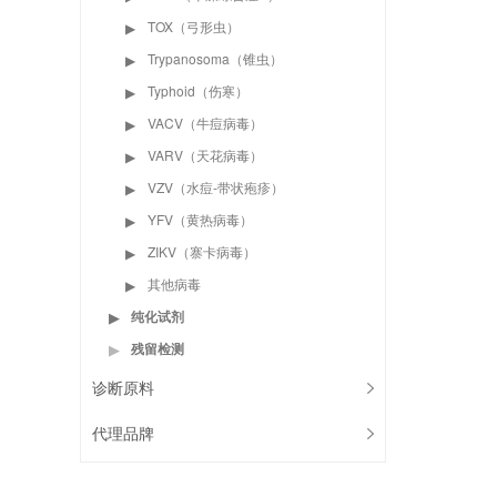
TOX（弓形虫）
▶
Trypanosoma（锥虫）
▶
Typhoid（伤寒）
▶
VACV（牛痘病毒）
▶
VARV（天花病毒）
▶
VZV（水痘-带状疱疹）
▶
YFV（黄热病毒）
▶
ZIKV（寨卡病毒）
▶
其他病毒
▶
纯化试剂
▶
残留检测
▶
诊断原料
代理品牌