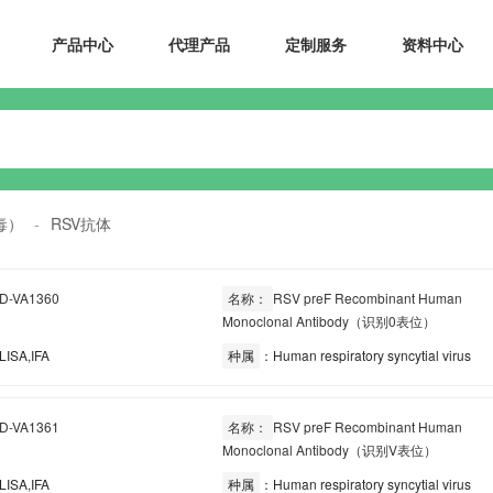
产品中心
代理产品
定制服务
资料中心
毒）
-
RSV抗体
D-VA1360
名称：
RSV preF Recombinant Human
Monoclonal Antibody（识别0表位）
ISA,IFA
种属
：Human respiratory syncytial virus
D-VA1361
名称：
RSV preF Recombinant Human
Monoclonal Antibody（识别V表位）
ISA,IFA
种属
：Human respiratory syncytial virus