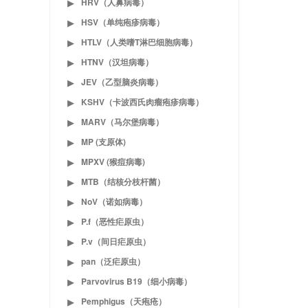
HRV（人鼻病毒）
▶
HSV（单纯疱疹病毒）
▶
HTLV（人类嗜T淋巴细胞病毒）
▶
HTNV（汉坦病毒）
▶
JEV（乙型脑炎病毒）
▶
KSHV（卡波西氏肉瘤疱疹病毒）
▶
MARV（马尔堡病毒）
▶
MP (支原体)
▶
MPXV (猴痘病毒)
▶
MTB（结核分枝杆菌）
▶
NoV（诺如病毒）
▶
P.f（恶性疟原虫）
▶
P.v（间日疟原虫）
▶
pan（泛疟原虫）
▶
Parvovirus B19（细小病毒）
▶
Pemphigus（天疱疮）
▶