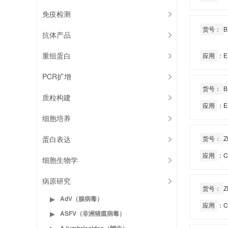
免疫检测
货号：
B
抗体产品
重组蛋白
应用
：EL
PCR扩增
货号：
B
质粒构建
应用
：EL
细胞培养
蛋白表达
货号：
Z
应用
：C
细胞生物学
病原研究
货号：
Z
AdV（腺病毒）
▶
应用
：C
ASFV（非洲猪瘟病毒）
▶