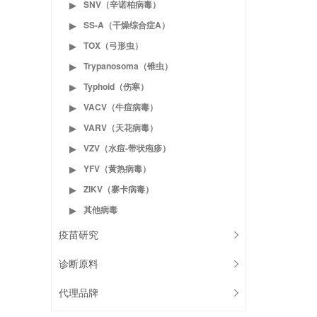
SNV（辛诺柏病毒）
▶
SS-A（干燥综合症A）
▶
TOX（弓形虫）
▶
Trypanosoma（锥虫）
▶
Typhoid（伤寒）
▶
VACV（牛痘病毒）
▶
VARV（天花病毒）
▶
VZV（水痘-带状疱疹）
▶
YFV（黄热病毒）
▶
ZIKV（寨卡病毒）
▶
其他病毒
▶
疫苗研究
诊断原料
代理品牌