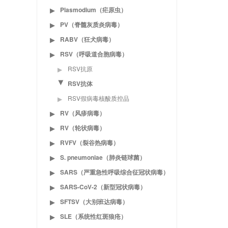
Plasmodium（疟原虫）
▶
PV（脊髓灰质炎病毒）
▶
RABV（狂犬病毒）
▶
RSV（呼吸道合胞病毒）
▶
RSV抗原
▶
RSV抗体
▶
RSV假病毒核酸质控品
▶
RV（风疹病毒）
▶
RV（轮状病毒）
▶
RVFV（裂谷热病毒）
▶
S. pneumoniae（肺炎链球菌）
▶
SARS（严重急性呼吸综合征冠状病毒）
▶
SARS-CoV-2（新型冠状病毒）
▶
SFTSV（大别班达病毒）
▶
SLE（系统性红斑狼疮）
▶