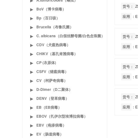
A.lumbricoides（蛔虫）
▶
货号：
Z
BoV（博卡病毒）
▶
应用
：E
Bp（百日咳）
▶
Brucella（布鲁氏菌）
▶
C. albicans（白假丝酵母菌/白色念珠菌）
▶
货号：
Z
CDV（犬瘟热病毒）
▶
应用
：E
CHIKV（基孔肯雅病毒）
▶
CP (衣原体)
▶
货号：
Z
CSFV（猪瘟病毒）
▶
应用
：E
CV（柯萨奇病毒）
▶
D-Dimer（D二聚体）
▶
货号：
Z
DENV（登革病毒）
▶
应用
：E
EB（EB病毒）
▶
EBOV（扎伊尔型埃博拉病毒）
▶
EBV（疱疹病毒）
▶
EV（肠道病毒）
▶