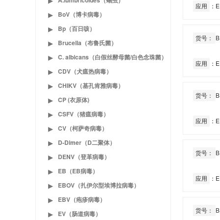
A.lumbricoides（蛔虫）
▶
应用
：E
BoV（博卡病毒）
▶
Bp（百日咳）
▶
货号：
B
Brucella（布鲁氏菌）
▶
C. albicans（白假丝酵母菌/白色念珠菌）
▶
应用
：E
CDV（犬瘟热病毒）
▶
CHIKV（基孔肯雅病毒）
▶
货号：
B
CP (衣原体)
▶
CSFV（猪瘟病毒）
▶
应用
：E
CV（柯萨奇病毒）
▶
D-Dimer（D二聚体）
▶
货号：
B
DENV（登革病毒）
▶
EB（EB病毒）
▶
应用
：E
EBOV（扎伊尔型埃博拉病毒）
▶
EBV（疱疹病毒）
▶
货号：
B
EV（肠道病毒）
▶