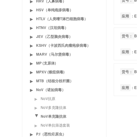
HRV（人鼻病毒）
▶
HSV（单纯疱疹病毒）
▶
应用
：E
HTLV（人类嗜T淋巴细胞病毒）
▶
HTNV（汉坦病毒）
▶
货号：
B
JEV（乙型脑炎病毒）
▶
KSHV（卡波西氏肉瘤疱疹病毒）
▶
应用
：E
MARV（马尔堡病毒）
▶
MP (支原体)
▶
货号：
B
MPXV (猴痘病毒)
▶
MTB（结核分枝杆菌）
▶
应用
：E
NoV（诺如病毒）
▶
NoV抗原
▶
NoV多克隆抗体
▶
NoV单克隆抗体
▶
NoV单抗筛选套装
▶
P.f（恶性疟原虫）
▶