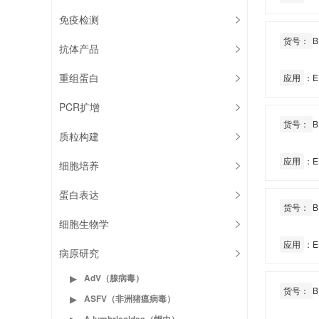
免疫检测
货号：
B
抗体产品
重组蛋白
应用
：E
PCR扩增
货号：
B
质粒构建
应用
：E
细胞培养
蛋白表达
货号：
B
细胞生物学
应用
：E
病原研究
AdV（腺病毒）
▶
货号：
B
ASFV（非洲猪瘟病毒）
▶