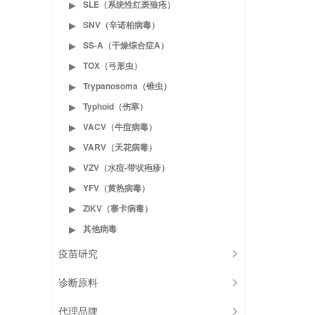
SLE（系统性红斑狼疮）
▶
SNV（辛诺柏病毒）
▶
SS-A（干燥综合症A）
▶
TOX（弓形虫）
▶
Trypanosoma（锥虫）
▶
Typhoid（伤寒）
▶
VACV（牛痘病毒）
▶
VARV（天花病毒）
▶
VZV（水痘-带状疱疹）
▶
YFV（黄热病毒）
▶
ZIKV（寨卡病毒）
▶
其他病毒
▶
疫苗研究
诊断原料
代理品牌