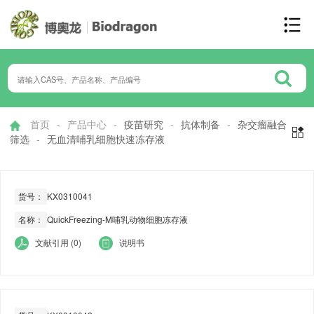
首页
-
产品中心
-
疫苗研究
-
抗体制备
-
杂交瘤融合

筛选
-
无血清哺乳细胞快速冻存液
货号：
KX0310041
名称：
QuickFreezing-M哺乳动物细胞冻存液
文献引用 (0)
说明书