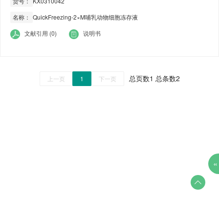
货号：
KX0310042
名称：
QuickFreezing-2×M哺乳动物细胞冻存液
文献引用 (0)
说明书
总页数1 总条数2
上一页
1
下一页
«
