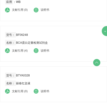
应用
：WB
文献引用 (0)
说明书
«
货号：
BF06248
名称：
BCA蛋白定量检测试剂盒
文献引用 (4)
说明书

货号：
BTYA0328
名称：
丽春红染液
文献引用 (0)
说明书